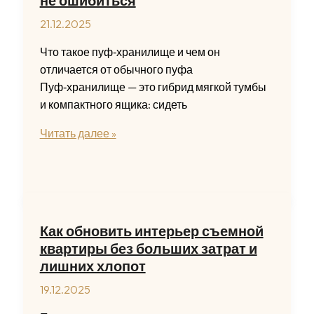
не ошибиться
21.12.2025
Что такое пуф‑хранилище и чем он
отличается от обычного пуфа
Пуф‑хранилище — это гибрид мягкой тумбы
и компактного ящика: сидеть
Пуф-
Читать далее »
хранилище
для
гостиной:
как
выбрать
Как обновить интерьер съемной
идеальную
квартиры без больших затрат и
модель
лишних хлопот
и
19.12.2025
не
ошибиться