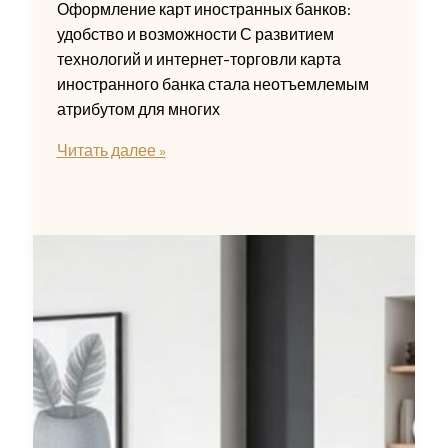
Оформление карт иностранных банков:
удобство и возможности С развитием
технологий и интернет-торговли карта
иностранного банка стала неотъемлемым
атрибутом для многих
Карта
Читать далее »
Visa
иностранного
банка
для
международных
покупок