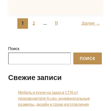
юбку-
карандаш
не
только
1
2
…
11
Далее
→
в
офис:
стильные
образы
Поиск
на
каждый
ПОИСК
день
Свежие записи
Мебель и кухни на заказ в СПб от
производителя Rodei: индивидуальные
размеры, дизайн и сроки изготовления