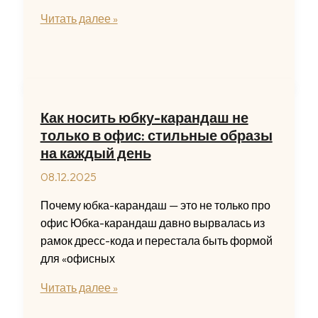
Как
Читать далее »
перестать
быть
хорошей
девочкой
и
Как носить юбку-карандаш не
научиться
только в офис: стильные образы
отстаивать
на каждый день
свои
08.12.2025
границы
Почему юбка-карандаш — это не только про
офис Юбка-карандаш давно вырвалась из
рамок дресс-кода и перестала быть формой
для «офисных
Как
Читать далее »
носить