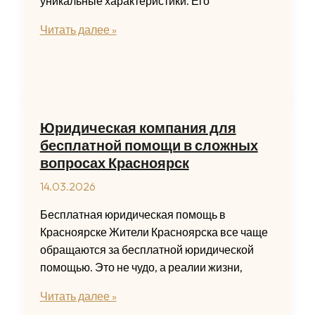
уникальные характеристики. Его
Титановый
Читать далее »
пруток
Москва
оптимальный
выбор
для
Юридическая компания для
промышленных
бесплатной помощи в сложных
задач
вопросах Красноярск
14.03.2026
Бесплатная юридическая помощь в
Красноярске Жители Красноярска все чаще
обращаются за бесплатной юридической
помощью. Это не чудо, а реалии жизни,
Юридическая
Читать далее »
компания