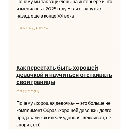
Почему мы так зациклены на интерьере и что
изменилось к 2025 году Если оглянуться
назад, ещё в конце XX века
Как
Читать далее »
обновить
интерьер
съемной
квартиры
без
Как перестать быть хорошей
больших
девочкой и научиться отстаивать
затрат
свои границы
и
09.12.2025
лишних
хлопот
Почему «хорошая девочка» — это больше не
комплимент Образ «хорошей девочки» долго
продавали как идеал: удобная, вежливая, не
спорит, всё