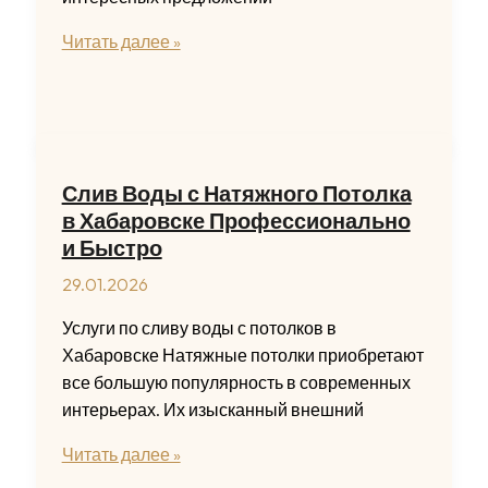
Купить
Читать далее »
TENET
T4
в
Новосибирске
с
Слив Воды с Натяжного Потолка
выгодными
в Хабаровске Профессионально
условиями
и Быстро
и
29.01.2026
отличной
комплектацией
Услуги по сливу воды с потолков в
Хабаровске Натяжные потолки приобретают
все большую популярность в современных
интерьерах. Их изысканный внешний
Слив
Читать далее »
Воды