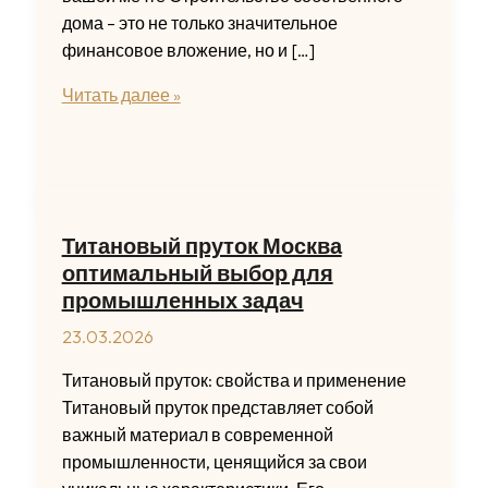
дома – это не только значительное
финансовое вложение, но и […]
Каталог
Читать далее »
индивидуальных
домов:
Выбирайте
лучший
проект
Титановый пруток Москва
для
оптимальный выбор для
жизни
промышленных задач
23.03.2026
Титановый пруток: свойства и применение
Титановый пруток представляет собой
важный материал в современной
промышленности, ценящийся за свои