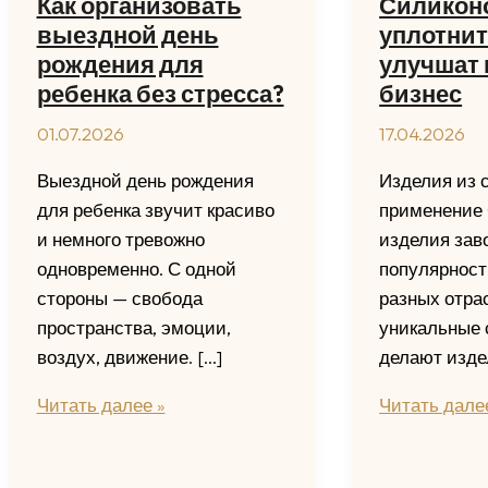
Как организовать
Силикон
выездной день
уплотни
рождения для
улучшат 
ребенка без стресса?
бизнес
01.07.2026
17.04.2026
Выездной день рождения
Изделия из 
для ребенка звучит красиво
применение
и немного тревожно
изделия зав
одновременно. С одной
популярност
стороны — свобода
разных отра
пространства, эмоции,
уникальные 
воздух, движение. […]
делают изде
Как
Силиконовы
Читать далее »
Читать дале
организовать
уплотнители
выездной
улучшат