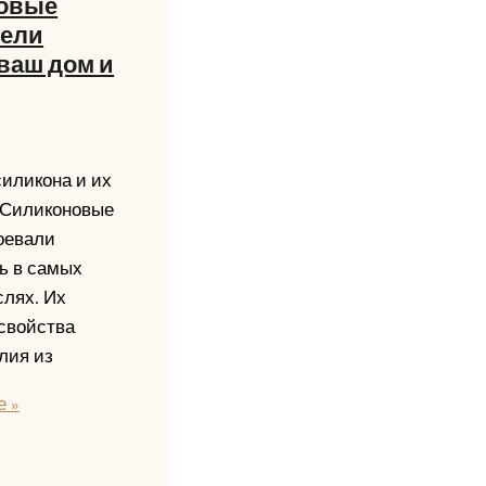
овые
тели
ваш дом и
силикона и их
 Силиконовые
оевали
ь в самых
слях. Их
свойства
лия из
е
е »