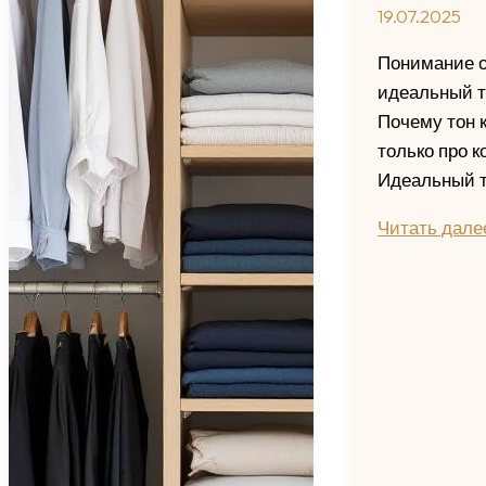
19.07.2025
Понимание о
идеальный т
Почему тон 
только про к
Идеальный т
Идеальный
Читать дале
тон
лица:
как
выбрать
и
правильно
нанести
тональный