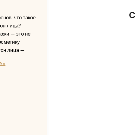
С
снов: что такое
он лица?
кожи — это не
осметику
он лица —
е »