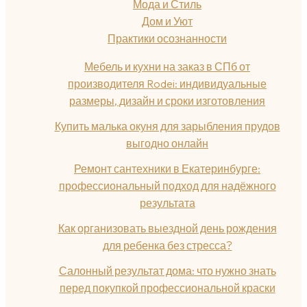
Мода и Стиль
Дом и Уют
Практики осознанности
Мебель и кухни на заказ в СПб от
производителя Rodei: индивидуальные
размеры, дизайн и сроки изготовления
Купить малька окуня для зарыбления прудов
выгодно онлайн
Ремонт сантехники в Екатеринбурге:
профессиональный подход для надёжного
результата
Как организовать выездной день рождения
для ребенка без стресса?
Салонный результат дома: что нужно знать
перед покупкой профессиональной краски