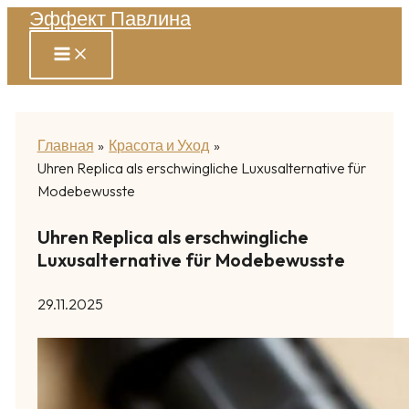
Эффект Павлина
Перейти
к
содержимому
Главная
Красота и Уход
Uhren Replica als erschwingliche Luxusalternative für
Modebewusste
Uhren Replica als erschwingliche
Luxusalternative für Modebewusste
29.11.2025