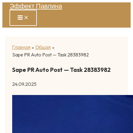
Эффект Павлина
Перейти
к
содержимому
Главная
Общая
Sape PR Auto Post — Task 28383982
Sape PR Auto Post — Task 28383982
24.09.2025