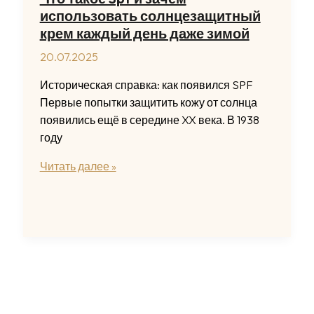
использовать солнцезащитный
крем каждый день даже зимой
20.07.2025
Историческая справка: как появился SPF
Первые попытки защитить кожу от солнца
появились ещё в середине XX века. В 1938
году
Что
Читать далее »
такое
Spf
и
зачем
использовать
солнцезащитный
крем
каждый