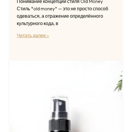
Понимание концепции стиля Old Money
Стиль *old money* — это не просто способ
одеваться, а отражение определённого
культурного кода, в
Стиль
Читать далее »
old
money:
как
создать
дорогой
образ
без
больших
затрат