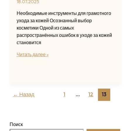
18.07.2025
Необходимые инструменты для грамотного
ухода за кожей Осознанный выбор
косметики Одной из самых
распространённых ошибок в уходе за кожей
становится
Ошибки
Читать далее »
в
уходе
за
кожей,
которые
←
Назад
1
…
12
13
мешают
сохранить
здоровый
и
Поиск
красивый