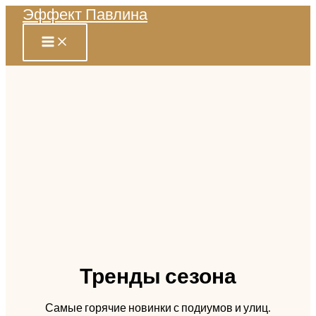
Эффект Павлина
Перейти
к
содержимому
Тренды сезона
Самые горячие новинки с подиумов и улиц.