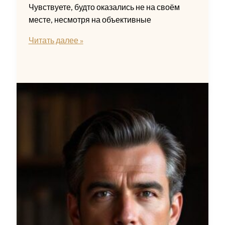
Чувствуете, будто оказались не на своём
месте, несмотря на объективные
Как
Читать далее »
побороть
синдром
самозванца
и
начать
верить
в
свои
силы