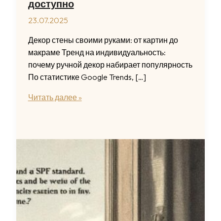
доступно
23.07.2025
Декор стены своими руками: от картин до
макраме Тренд на индивидуальность:
почему ручной декор набирает популярность
По статистике Google Trends, […]
Декор
Читать далее »
стены
своими
руками:
идеи
для
украшения
интерьера
легко
и
доступно