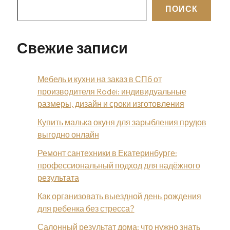
вид
ПОИСК
лица
Свежие записи
Мебель и кухни на заказ в СПб от
производителя Rodei: индивидуальные
размеры, дизайн и сроки изготовления
Купить малька окуня для зарыбления прудов
выгодно онлайн
Ремонт сантехники в Екатеринбурге:
профессиональный подход для надёжного
результата
Как организовать выездной день рождения
для ребенка без стресса?
Салонный результат дома: что нужно знать