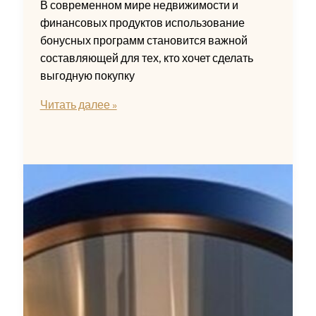
В современном мире недвижимости и
финансовых продуктов использование
бонусных программ становится важной
составляющей для тех, кто хочет сделать
выгодную покупку
Бонусы
Читать далее »
PARI
—
подробный
экспертный
гид
по
выгодным
предложениям