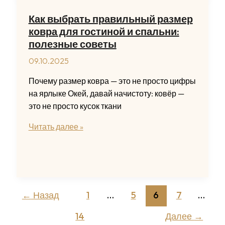
условий:
Как выбрать правильный размер
сочетание
ковра для гостиной и спальни:
комфорта
полезные советы
и
09.10.2025
проходимости
Почему размер ковра — это не просто цифры
на ярлыке Окей, давай начистоту: ковёр —
это не просто кусок ткани
Как
Читать далее »
выбрать
правильный
размер
ковра
для
←
Назад
1
…
5
6
7
…
гостиной
и
14
Далее
→