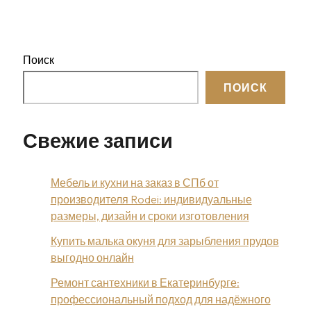
спальни:
полезные
советы
Поиск
ПОИСК
Свежие записи
Мебель и кухни на заказ в СПб от
производителя Rodei: индивидуальные
размеры, дизайн и сроки изготовления
Купить малька окуня для зарыбления прудов
выгодно онлайн
Ремонт сантехники в Екатеринбурге:
профессиональный подход для надёжного