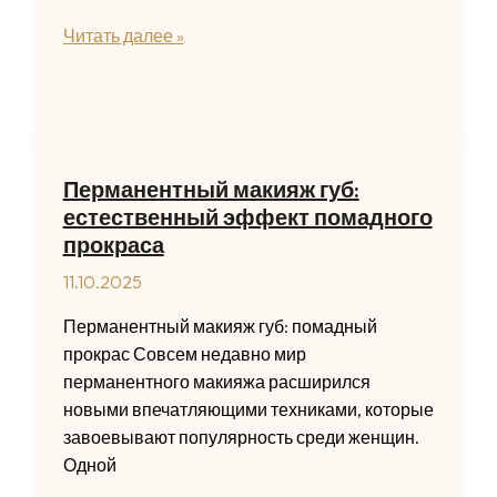
Тай-
Читать далее »
дай
своими
руками:
как
окрасить
Перманентный макияж губ:
ткань
естественный эффект помадного
в
прокраса
домашних
11.10.2025
условиях
легко
Перманентный макияж губ: помадный
и
прокрас Совсем недавно мир
просто
перманентного макияжа расширился
новыми впечатляющими техниками, которые
завоевывают популярность среди женщин.
Одной