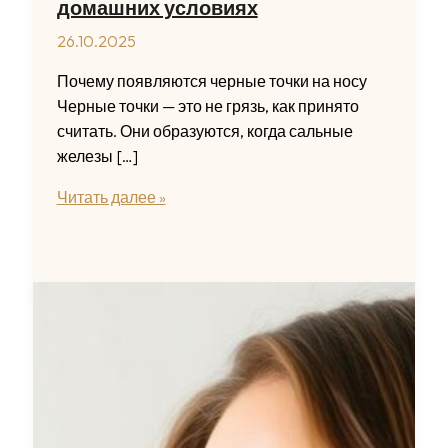
домашних условиях
26.10.2025
Почему появляются черные точки на носу
Черные точки — это не грязь, как принято
считать. Они образуются, когда сальные
железы […]
Как
Читать далее »
избавиться
от
черных
точек
на
носу
быстро
и
эффективно
в