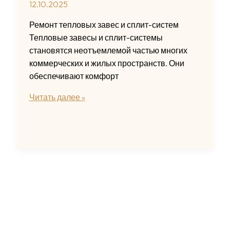
12.10.2025
Ремонт тепловых завес и сплит-систем
Тепловые завесы и сплит-системы
становятся неотъемлемой частью многих
коммерческих и жилых пространств. Они
обеспечивают комфорт
Ремонт
Читать далее »
тепловых
завес
для
бизнес-
комфорта
и
уюта