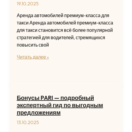
19.10.2025
и
защиты
Аренда автомобилей премиум-класса для
такси Аренда автомобилей премиум-класса
для такси становится всё более популярной
стратегией для водителей, стремящихся
повысить свой
Аренда
Читать далее »
мерседес
под
такси
для
увеличения
Бонусы PARI — подробный
дохода
экспертный гид по выгодным
предложениям
13.10.2025