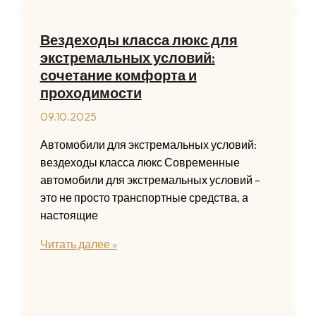
ожидании
и
Вездеходы класса люкс для
начать
экстремальных условий:
действовать
сочетание комфорта и
уже
проходимости
сегодня
09.10.2025
Автомобили для экстремальных условий:
вездеходы класса люкс Современные
автомобили для экстремальных условий –
это не просто транспортные средства, а
настоящие
Вездеходы
Читать далее »
класса
люкс
для
экстремальных