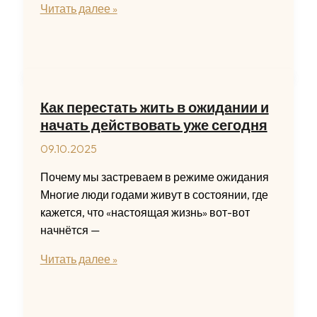
Перманентный
Читать далее »
макияж
губ:
естественный
эффект
помадного
Как перестать жить в ожидании и
прокраса
начать действовать уже сегодня
09.10.2025
Почему мы застреваем в режиме ожидания
Многие люди годами живут в состоянии, где
кажется, что «настоящая жизнь» вот-вот
начнётся —
Как
Читать далее »
перестать
жить
в