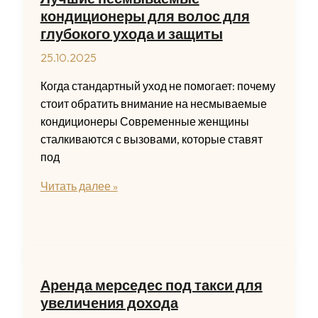
кондиционеры для волос для
глубокого ухода и защиты
25.10.2025
Когда стандартный уход не помогает: почему
стоит обратить внимание на несмываемые
кондиционеры Современные женщины
сталкиваются с вызовами, которые ставят
под
Лучшие
Читать далее »
несмываемые
кондиционеры
для
волос
для
Аренда мерседес под такси для
глубокого
увеличения дохода
ухода