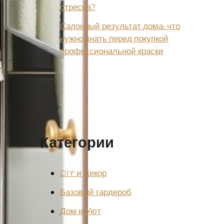
стресса?
Салонный результат дома: что
нужно знать перед покупкой
профессиональной краски
Категории
DIY и Декор
Базовый гардероб
Дом и Уют