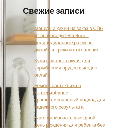
Свежие записи
Мебель и кухни на заказ в СПб
от производителя Rodei:
индивидуальные размеры,
дизайн и сроки изготовления
Купить малька окуня для
зарыбления прудов выгодно
онлайн
Ремонт сантехники в
Екатеринбурге:
профессиональный подход для
надёжного результата
Как организовать выездной
день рождения для ребенка без