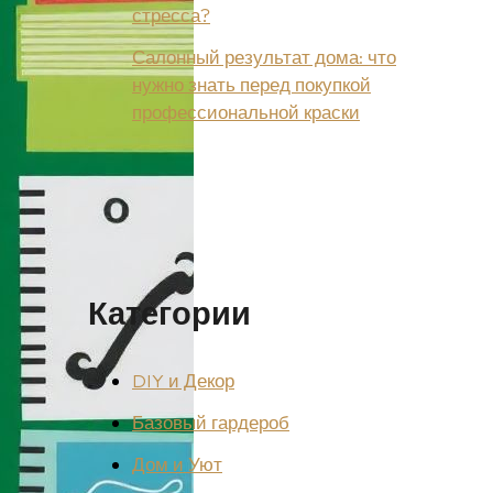
стресса?
Салонный результат дома: что
нужно знать перед покупкой
профессиональной краски
Категории
DIY и Декор
Базовый гардероб
Дом и Уют