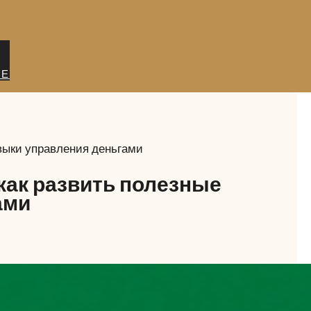
ИЕ
авыки управления деньгами
как развить полезные
ами