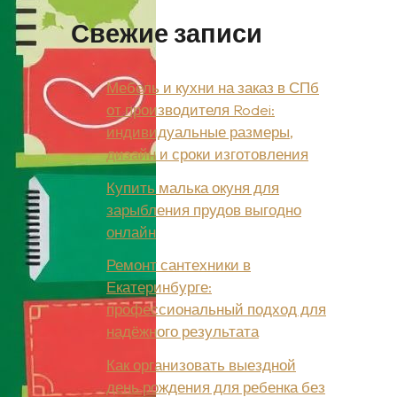
Свежие записи
Мебель и кухни на заказ в СПб
от производителя Rodei:
индивидуальные размеры,
дизайн и сроки изготовления
Купить малька окуня для
зарыбления прудов выгодно
онлайн
Ремонт сантехники в
Екатеринбурге:
профессиональный подход для
надёжного результата
Как организовать выездной
день рождения для ребенка без