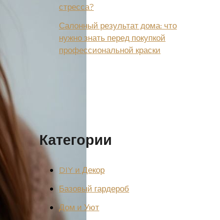
стресса?
Салонный результат дома: что
нужно знать перед покупкой
профессиональной краски
Категории
DIY и Декор
Базовый гардероб
Дом и Уют