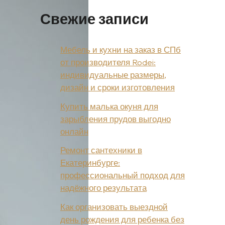
Свежие записи
Мебель и кухни на заказ в СПб
от производителя Rodei:
индивидуальные размеры,
дизайн и сроки изготовления
Купить малька окуня для
зарыбления прудов выгодно
онлайн
Ремонт сантехники в
Екатеринбурге:
профессиональный подход для
надёжного результата
Как организовать выездной
день рождения для ребенка без