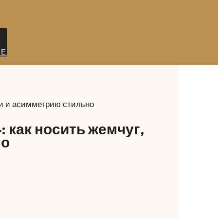
ИЕ
пи и асимметрию стильно
 как носить жемчуг,
но