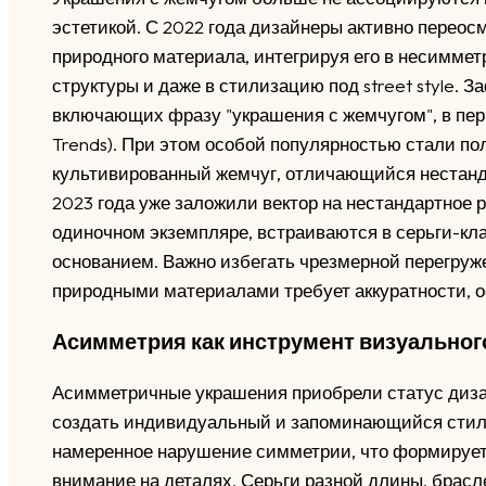
эстетикой. С 2022 года дизайнеры активно перео
природного материала, интегрируя его в несимме
структуры и даже в стилизацию под street style. 
включающих фразу "украшения с жемчугом", в пер
Trends). При этом особой популярностью стали по
культивированный жемчуг, отличающийся нестанд
2023 года уже заложили вектор на нестандартное
одиночном экземпляре, встраиваются в серьги-кл
основанием. Важно избегать чрезмерной перегруж
природными материалами требует аккуратности, о
Асимметрия как инструмент визуальног
Асимметричные украшения приобрели статус диза
создать индивидуальный и запоминающийся стиль
намеренное нарушение симметрии, что формирует
внимание на деталях. Серьги разной длины, брас