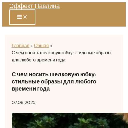
Эффект Павлина
Перейти
к
содержимому
Главная
Общая
С чем носить шелковую юбку: стильные образы
для любого времени года
С чем носить шелковую юбку:
стильные образы для любого
времени года
07.08.2025