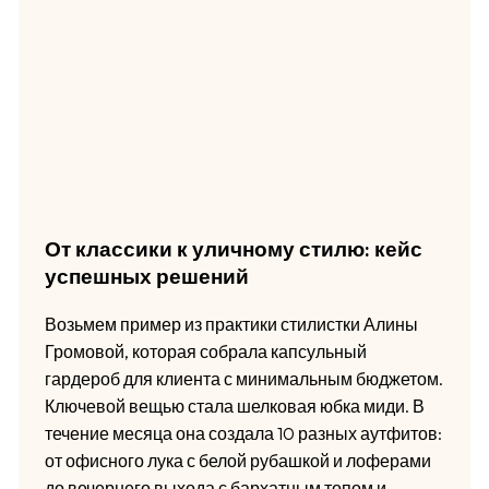
От классики к уличному стилю: кейс
успешных решений
Возьмем пример из практики стилистки Алины
Громовой, которая собрала капсульный
гардероб для клиента с минимальным бюджетом.
Ключевой вещью стала шелковая юбка миди. В
течение месяца она создала 10 разных аутфитов:
от офисного лука с белой рубашкой и лоферами
до вечернего выхода с бархатным топом и