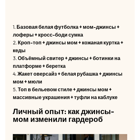
1.
Базовая белая футболка + мом-джинсы +
лоферы + кросс-боди сумка
2.
Кроп-топ + джинсы мом + кожаная куртка +
кеды
3.
Объёмный свитер + джинсы + ботинки на
платформе + беретка
4.
Жакет оверсайз + белая рубашка + джинсы
мом + мюли
5.
Топ в бельевом стиле + джинсы мом +
массивные украшения + туфли на каблуке
Личный опыт: как джинсы-
мом изменили гардероб