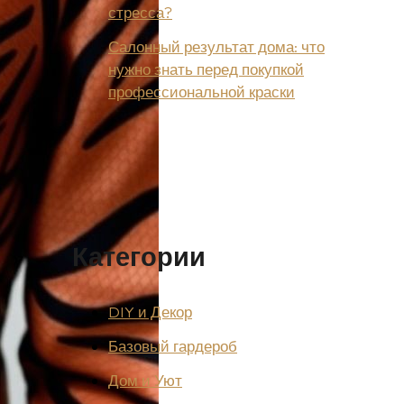
стресса?
Салонный результат дома: что
нужно знать перед покупкой
профессиональной краски
Категории
DIY и Декор
Базовый гардероб
Дом и Уют