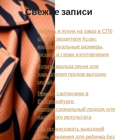
Свежие записи
Мебель и кухни на заказ в СПб
от производителя Rodei:
индивидуальные размеры,
дизайн и сроки изготовления
Купить малька окуня для
зарыбления прудов выгодно
онлайн
Ремонт сантехники в
Екатеринбурге:
профессиональный подход для
надёжного результата
Как организовать выездной
день рождения для ребенка без