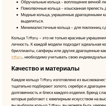
Обручальные кольца – воплощение вечной лю
Помолвочные кольца – изысканная прелесть д
Модные кольца, украшенные драгоценными кам
выделяться.
Минималистичные кольца – для поклонниц сд
Кольца Tiffany – это не только красивые украшени
личность. К каждой модели подходит идеальная к
бриллианты, сапфиры или другие драгоценные ка
tiffany
, необходимо учитывать свою индивидуальн
Качество и материалы
Каждое кольцо Tiffany изготовлено из высококач
тщательно подбирают золото, серебро и драгоцен
долговечность и блеск каждого изделия. Бренд сл
которые работают с ювелирным искусством на выс
вы выбрали кольцо Tiffany, вы можете быть уверен