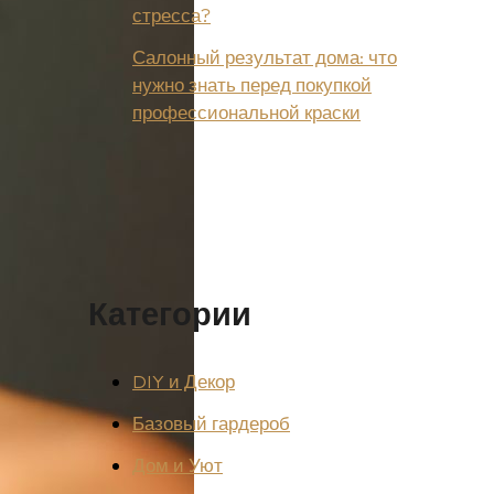
стресса?
Салонный результат дома: что
нужно знать перед покупкой
профессиональной краски
Категории
DIY и Декор
Базовый гардероб
Дом и Уют