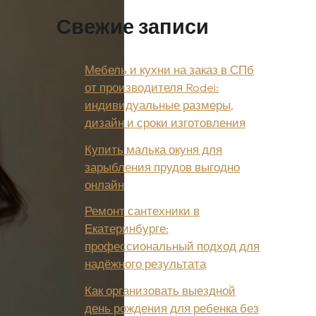
Свежие записи
Мебель и кухни на заказ в СПб
от производителя Rodei:
индивидуальные размеры,
дизайн и сроки изготовления
Купить малька окуня для
зарыбления прудов выгодно
онлайн
Ремонт сантехники в
Екатеринбурге:
профессиональный подход для
надёжного результата
Как организовать выездной
день рождения для ребенка без