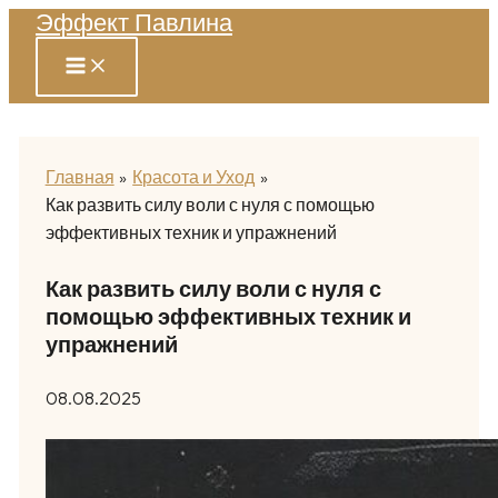
Эффект Павлина
Перейти
к
содержимому
Главная
Красота и Уход
Как развить силу воли с нуля с помощью
эффективных техник и упражнений
Как развить силу воли с нуля с
помощью эффективных техник и
упражнений
08.08.2025