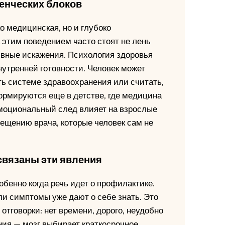
денческих блоков
о медицинская, но и глубоко
 этим поведением часто стоят не лень
ивные искажения. Психология здоровья
нутренней готовности. Человек может
ть системе здравоохранения или считать,
ормируются еще в детстве, где медицина
моциональный след влияет на взрослые
ещению врача, которые человек сам не
связаны эти явления
бенно когда речь идет о профилактике.
ли симптомы уже дают о себе знать. Это
тговорки: нет времени, дорого, неудобно
ния — мозг выбирает краткосрочное