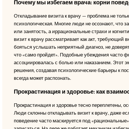
Почему мы избегаем врача: корни пове
Откладывание визита к врачу — проблема не тольк
психологическая. Многие люди не осознают, что за
или занятость, а иррациональные страхи и когнит
визит к врачу рассматривает как акт, требующий в
бояться услышать неприятный диагноз, не доверя
что «само пройдет». Подобные убеждения часто ф
ассоциировалась с болью или наказанием. Этот э
решения, создавая психологические барьеры к пос
всегда может распознать.
Прокрастинация и здоровье: как взаимо
Прокрастинация и здоровье тесно переплетены, осо
Люди склонны откладывать визит к врачу, даже ес
поведение часто маскируется под «рациональные» о
записаться. На деле же работает механизм избега