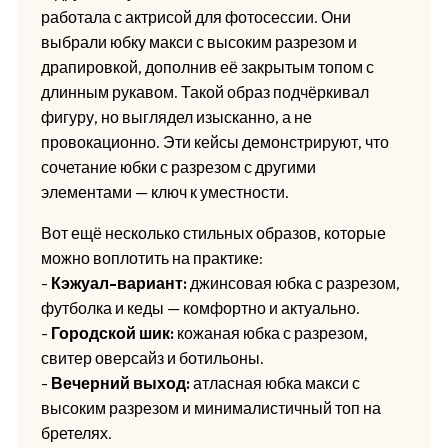
работала с актрисой для фотосессии. Они
выбрали юбку макси с высоким разрезом и
драпировкой, дополнив её закрытым топом с
длинным рукавом. Такой образ подчёркивал
фигуру, но выглядел изысканно, а не
провокационно. Эти кейсы демонстрируют, что
сочетание юбки с разрезом с другими
элементами — ключ к уместности.
Вот ещё несколько стильных образов, которые
можно воплотить на практике:
-
Кэжуал-вариант:
джинсовая юбка с разрезом,
футболка и кеды — комфортно и актуально.
-
Городской шик:
кожаная юбка с разрезом,
свитер оверсайз и ботильоны.
-
Вечерний выход:
атласная юбка макси с
высоким разрезом и минималистичный топ на
бретелях.