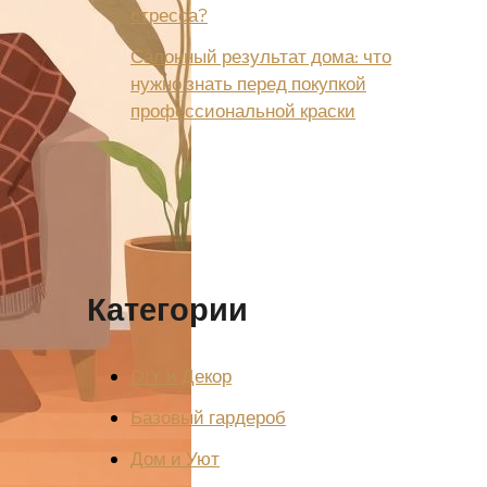
стресса?
Салонный результат дома: что
нужно знать перед покупкой
профессиональной краски
Категории
DIY и Декор
Базовый гардероб
Дом и Уют