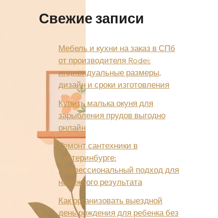
Свежие записи
Мебель и кухни на заказ в СПб
от производителя Rodei:
индивидуальные размеры,
дизайн и сроки изготовления
Купить малька окуня для
зарыбления прудов выгодно
онлайн
Ремонт сантехники в
Екатеринбурге:
профессиональный подход для
надёжного результата
Как организовать выездной
день рождения для ребенка без