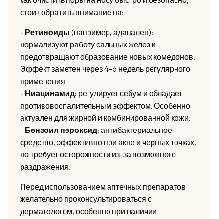
как очистить поры на носу быстро и безопасно,
стоит обратить внимание на:
-
Ретиноиды
(например, адапален):
нормализуют работу сальных желез и
предотвращают образование новых комедонов.
Эффект заметен через 4–6 недель регулярного
применения.
-
Ниацинамид
: регулирует себум и обладает
противовоспалительным эффектом. Особенно
актуален для жирной и комбинированной кожи.
-
Бензоил пероксид
: антибактериальное
средство, эффективно при акне и черных точках,
но требует осторожности из-за возможного
раздражения.
Перед использованием аптечных препаратов
желательно проконсультироваться с
дерматологом, особенно при наличии