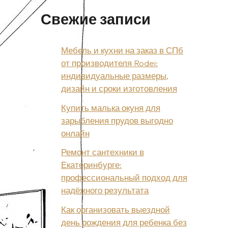
Свежие записи
Мебель и кухни на заказ в СПб
от производителя Rodei:
индивидуальные размеры,
дизайн и сроки изготовления
Купить малька окуня для
зарыбления прудов выгодно
онлайн
Ремонт сантехники в
Екатеринбурге:
профессиональный подход для
надёжного результата
Как организовать выездной
день рождения для ребенка без