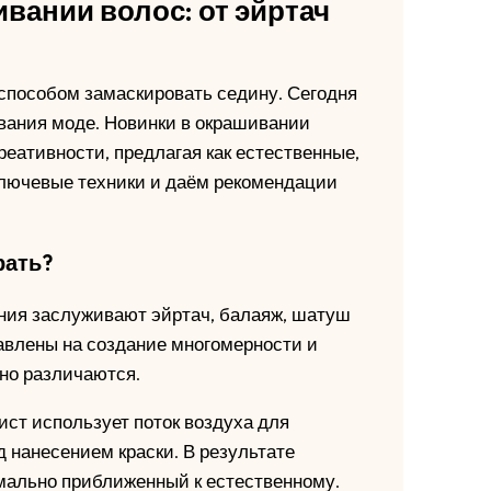
вании волос: от эйртач
способом замаскировать седину. Сегодня
вания моде. Новинки в окрашивании
еативности, предлагая как естественные,
ключевые техники и даём рекомендации
рать?
ния заслуживают эйртач, балаяж, шатуш
равлены на создание многомерности и
но различаются.
ист использует поток воздуха для
д нанесением краски. В результате
имально приближенный к естественному.