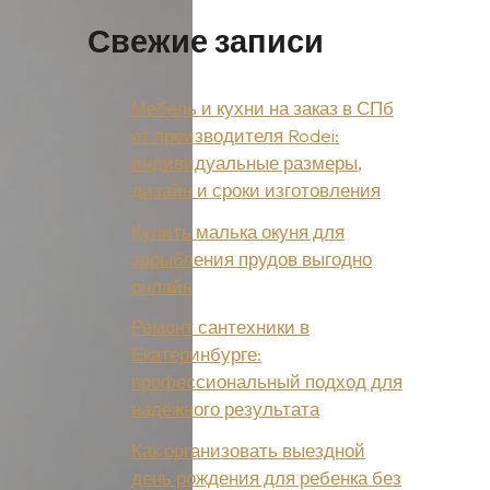
Свежие записи
Мебель и кухни на заказ в СПб
от производителя Rodei:
индивидуальные размеры,
дизайн и сроки изготовления
Купить малька окуня для
зарыбления прудов выгодно
онлайн
Ремонт сантехники в
Екатеринбурге:
профессиональный подход для
надёжного результата
Как организовать выездной
день рождения для ребенка без