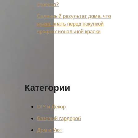
стресса?
Салонный результат дома: что
нужно знать перед покупкой
профессиональной краски
Категории
DIY и Декор
Базовый гардероб
Дом и Уют