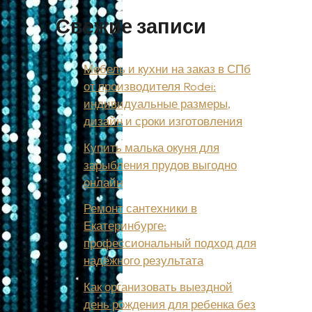
Свежие записи
Мебель и кухни на заказ в СПб
от производителя Rodei:
индивидуальные размеры,
дизайн и сроки изготовления
Купить малька окуня для
зарыбления прудов выгодно
онлайн
Ремонт сантехники в
Екатеринбурге:
профессиональный подход для
надёжного результата
Как организовать выездной
день рождения для ребенка без