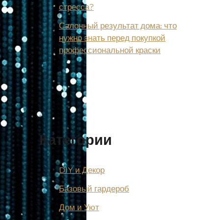
стресса?
Салонный результат дома: что
нужно знать перед покупкой
профессиональной краски
Категории
DIY и Декор
Базовый гардероб
Дом и Уют