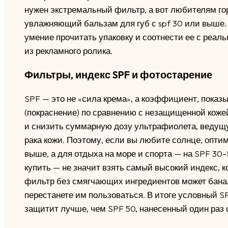
нужен экстремальный фильтр, а вот любителям го
увлажняющий бальзам для губ с spf 30 или выше. 
умение прочитать упаковку и соотнести ее с реал
из рекламного ролика.
Фильтры, индекс SPF и фотостарение
SPF — это не «сила крема», а коэффициент, показ
(покраснение) по сравнению с незащищенной кожей.
и снизить суммарную дозу ультрафиолета, ведущ
рака кожи. Поэтому, если вы любите солнце, опти
выше, а для отдыха на море и спорта — на SPF 30–
купить — не значит взять самый высокий индекс, 
фильтр без смягчающих ингредиентов может бана
перестанете им пользоваться. В итоге условный SP
защитит лучше, чем SPF 50, нанесенный один раз с