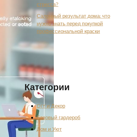
стресса?
Салонный результат дома: что
нужно знать перед покупкой
профессиональной краски
Категории
DIY и Декор
Базовый гардероб
Дом и Уют