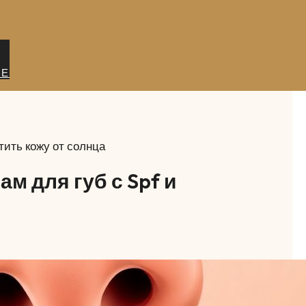
ИЕ
тить кожу от солнца
м для губ с Spf и