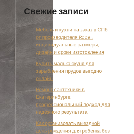
Свежие записи
Мебель и кухни на заказ в СПб
от производителя Rodei:
индивидуальные размеры,
дизайн и сроки изготовления
Купить малька окуня для
зарыбления прудов выгодно
онлайн
Ремонт сантехники в
Екатеринбурге:
профессиональный подход для
надёжного результата
Как организовать выездной
день рождения для ребенка без