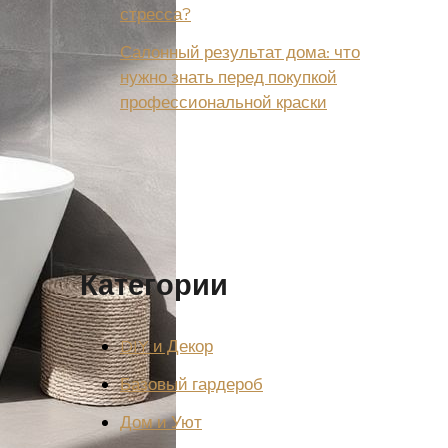
стресса?
Салонный результат дома: что
нужно знать перед покупкой
профессиональной краски
Категории
DIY и Декор
Базовый гардероб
Дом и Уют